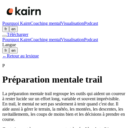
Pourquoi Kairn
Coaching mental
Visualisation
Podcast
fr
en
Télécharger
Pourquoi Kairn
Coaching mental
Visualisation
Podcast
Langue
fr
en
←
Retour au lexique
P
Préparation mentale trail
La préparation mentale trail regroupe les outils qui aident un coureur
à rester lucide sur un effort long, variable et souvent imprévisible.
En trail, le mental ne sert pas seulement à tenir quand c'est dur. Il
aide aussi à gérer le terrain, la météo, les montées, les descentes, les
ravitaillements, les coups de moins bien et les décisions à prendre en
course.