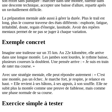
son effort sans paniquer : marcher dans une montée, ralentir dans
une descente technique, accepter une baisse d'allure, repartir après
un ravitaillement difficile.
La préparation mentale aide aussi à gérer la durée. Plus le trail est
long, plus le coureur traverse des états différents : euphorie, fatigue,
irritabilité, doute, regain d'énergie, lassitude. Avoir des repères
mentaux permet de ne pas se juger à chaque variation.
Exemple concret
Imagine une traileuse sur un 35 km. Au 22e kilomètre, elle arrive
dans une longue montée. Les jambes sont lourdes, le rythme baisse,
plusieurs coureurs la doublent. Une pensée arrive : « Je suis en train
de rater ma course. »
Avec une stratégie mentale, elle peut répondre autrement : « C'est
une montée, pas un échec. Je marche fort, je respire, je relance en
haut. » Elle revient à ses bâtons, à ses appuis, à son souffle. Elle ne
subit plus la montée comme une preuve de faiblesse, mais comme
une phase normale de sa course.
Exercice simple à tester