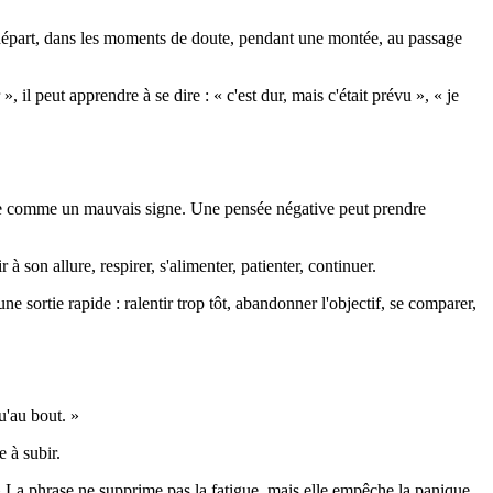
e départ, dans les moments de doute, pendant une montée, au passage
», il peut apprendre à se dire : « c'est dur, mais c'était prévu », « je
rétée comme un mauvais signe. Une pensée négative peut prendre
à son allure, respirer, s'alimenter, patienter, continuer.
 sortie rapide : ralentir trop tôt, abandonner l'objectif, se comparer,
u'au bout. »
 à subir.
. » La phrase ne supprime pas la fatigue, mais elle empêche la panique