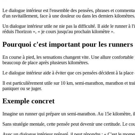
Le dialogue intérieur est l'ensemble des pensées, phrases et commenta
d'un ravitaillement, face à une douleur ou dans les derniers kilomètres
Un dialogue intérieur utile ne nie pas la difficulté. Il aide le runner à l
réduis l'horizon », « je cours jusqu'au prochain kilomètre ».
Pourquoi c'est important pour les runners
En course à pied, les sensations changent vite. Une allure confortabl
beaucoup de place après plusieurs kilomètres.
Le dialogue intérieur aide à éviter que ces pensées décident à la place du
Il est particulièrement utile sur 10 km, semi-marathon, marathon et tra
paniquer ou se juger.
Exemple concret
Imagine un runner qui prépare un semi-marathon. Au 15e kilomètre, il 
Sans stratégie mentale, cette pensée peut devenir une certitude. Le co
Avec un dialogue intérieur préparé, il peut répondre : « C'est le momen