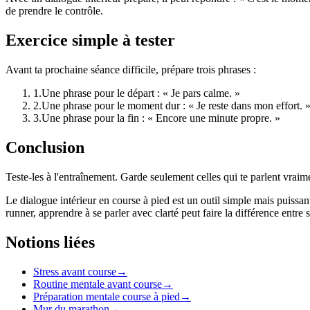
de prendre le contrôle.
Exercice simple à tester
Avant ta prochaine séance difficile, prépare trois phrases :
1
.
Une phrase pour le départ : « Je pars calme. »
2
.
Une phrase pour le moment dur : « Je reste dans mon effort. 
3
.
Une phrase pour la fin : « Encore une minute propre. »
Conclusion
Teste-les à l'entraînement. Garde seulement celles qui te parlent vraim
Le dialogue intérieur en course à pied est un outil simple mais puissan
runner, apprendre à se parler avec clarté peut faire la différence entre s
Notions liées
Stress avant course
→
Routine mentale avant course
→
Préparation mentale course à pied
→
Mur du marathon
→