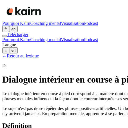
Pourquoi Kairn
Coaching mental
Visualisation
Podcast
fr
en
Télécharger
Pourquoi Kairn
Coaching mental
Visualisation
Podcast
Langue
fr
en
←
Retour au lexique
D
Dialogue intérieur en course à p
Le dialogue intérieur en course à pied correspond à la manière dont un 
phrases mentales influencent la façon dont le coureur interprète ses sens
Le sujet n'est pas de se répéter des phrases positives artificielles. Un 
n'y arriverai jamais ». En préparation mentale, apprendre à se parler
Définition