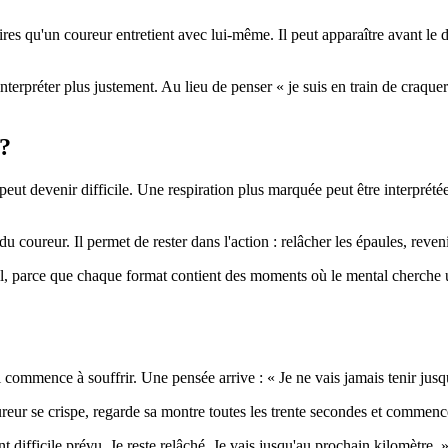
ires qu'un coureur entretient avec lui-même. Il peut apparaître avant l
.
'interpréter plus justement. Au lieu de penser « je suis en train de craquer 
 ?
e peut devenir difficile. Une respiration plus marquée peut être interp
 coureur. Il permet de rester dans l'action : relâcher les épaules, revenir 
il, parce que chaque format contient des moments où le mental cherche une
commence à souffrir. Une pensée arrive : « Je ne vais jamais tenir jusq
ureur se crispe, regarde sa montre toutes les trente secondes et commence
t difficile prévu. Je reste relâché. Je vais jusqu'au prochain kilomètre