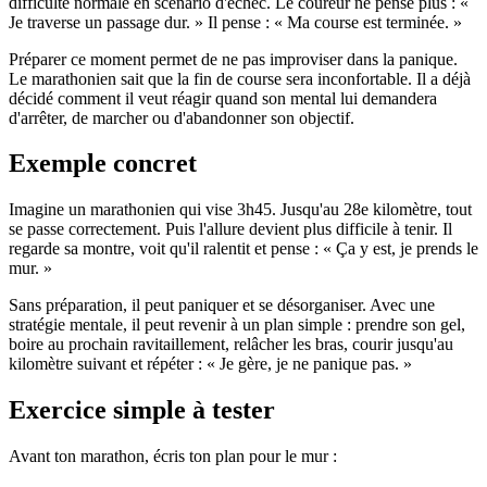
difficulté normale en scénario d'échec. Le coureur ne pense plus : «
Je traverse un passage dur. » Il pense : « Ma course est terminée. »
Préparer ce moment permet de ne pas improviser dans la panique.
Le marathonien sait que la fin de course sera inconfortable. Il a déjà
décidé comment il veut réagir quand son mental lui demandera
d'arrêter, de marcher ou d'abandonner son objectif.
Exemple concret
Imagine un marathonien qui vise 3h45. Jusqu'au 28e kilomètre, tout
se passe correctement. Puis l'allure devient plus difficile à tenir. Il
regarde sa montre, voit qu'il ralentit et pense : « Ça y est, je prends le
mur. »
Sans préparation, il peut paniquer et se désorganiser. Avec une
stratégie mentale, il peut revenir à un plan simple : prendre son gel,
boire au prochain ravitaillement, relâcher les bras, courir jusqu'au
kilomètre suivant et répéter : « Je gère, je ne panique pas. »
Exercice simple à tester
Avant ton marathon, écris ton plan pour le mur :