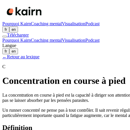
Pourquoi Kairn
Coaching mental
Visualisation
Podcast
fr
en
Télécharger
Pourquoi Kairn
Coaching mental
Visualisation
Podcast
Langue
fr
en
←
Retour au lexique
C
Concentration en course à pied
La concentration en course à pied est la capacité à diriger son attentio
pas se laisser absorber par les pensées parasites.
Un runner concentré ne pense pas à tout contrôler. Il sait revenir régul
particulièrement importante quand la fatigue augmente, car le mental a
Définition