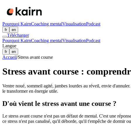
Pourquoi Kairn
Coaching mental
Visualisation
Podcast
fr
en
Télécharger
Pourquoi Kairn
Coaching mental
Visualisation
Podcast
Langue
fr
en
Accueil
/
Stress avant course
Stress avant course : comprendre
Ventre noué, sommeil agité, jambes lourdes au réveil, envie d'annuler. 
le transformer en énergie utile.
D'où vient le stress avant une course ?
Le stress avant course n'est pas un défaut de mental. C'est une répons
ce stress n'est pas canalisé, qu'il déborde, qu'il t'empêche de dormir ou qu