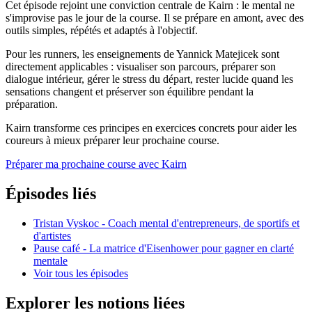
Cet épisode rejoint une conviction centrale de Kairn : le mental ne
s'improvise pas le jour de la course. Il se prépare en amont, avec des
outils simples, répétés et adaptés à l'objectif.
Pour les runners, les enseignements de Yannick Matejicek sont
directement applicables : visualiser son parcours, préparer son
dialogue intérieur, gérer le stress du départ, rester lucide quand les
sensations changent et préserver son équilibre pendant la
préparation.
Kairn transforme ces principes en exercices concrets pour aider les
coureurs à mieux préparer leur prochaine course.
Préparer ma prochaine course avec Kairn
Épisodes liés
Tristan Vyskoc - Coach mental d'entrepreneurs, de sportifs et
d'artistes
Pause café - La matrice d'Eisenhower pour gagner en clarté
mentale
Voir tous les épisodes
Explorer les notions liées