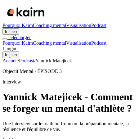
Pourquoi Kairn
Coaching mental
Visualisation
Podcast
fr
en
Télécharger
Pourquoi Kairn
Coaching mental
Visualisation
Podcast
Langue
fr
en
Accueil
/
Podcast
/
Yannick Matejicek
Objectif Mental · ÉPISODE
3
Interview
Yannick Matejicek - Comment
se forger un mental d'athlète ?
Une interview sur le triathlon Ironman, la préparation mentale, la
résilience et l'équilibre de vie.